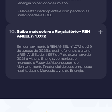
energia no período de um ano
- Não estar inadimplente e com pendências
relacionadas à CCEE.
10.
Saiba mais sobre o Regulatório - REN
ANEEL nº 1.072
Em cumprimento à REN ANEEL nº 1.072 de 29
de agosto de 2023, a qual referencia e altera
a REN ANEEL de nº 957 de 7 de dezembro de
2021, a Athena Energia, comunica ao
mercado o Fator de Alavancagem do
Monitoramento Prudencial de suas empresas
habilitadas no Mercado Livre de Energia.