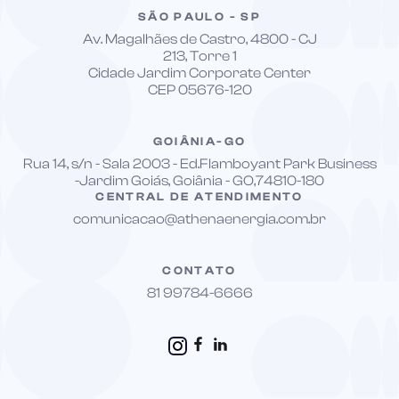
SÃO PAULO - SP
Av. Magalhães de Castro, 4800 - CJ
213, Torre 1
Cidade Jardim Corporate Center
CEP 05676-120
GOIÂNIA-GO
Rua 14, s/n - Sala 2003 - Ed.Flamboyant Park Business
-Jardim Goiás, Goiânia - GO,74810-180
CENTRAL DE ATENDIMENTO
comunicacao@athenaenergia.com.br
CONTATO
81 99784-6666