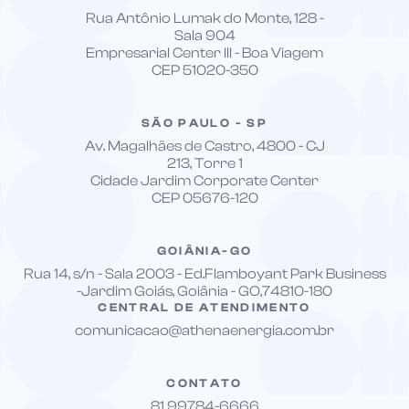
Rua Antônio Lumak do Monte, 128 -
Sala 904
Empresarial Center III - Boa Viagem
CEP 51020-350
SÃO PAULO - SP
Av. Magalhães de Castro, 4800 - CJ
213, Torre 1
Cidade Jardim Corporate Center
CEP 05676-120
GOIÂNIA-GO
Rua 14, s/n - Sala 2003 - Ed.Flamboyant Park Business
-Jardim Goiás, Goiânia - GO,74810-180
CENTRAL DE ATENDIMENTO
comunicacao@athenaenergia.com.br
CONTATO
81 99784-6666