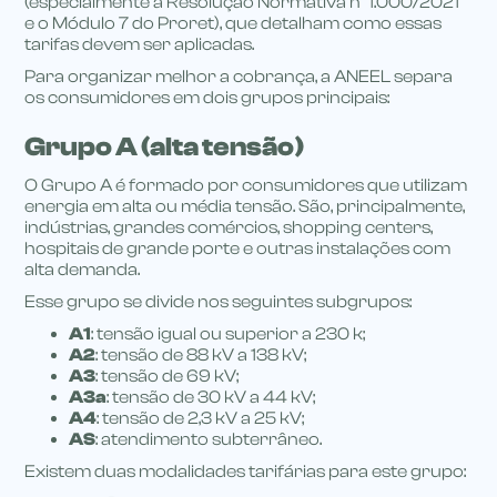
(especialmente a Resolução Normativa nº 1.000/2021
e o Módulo 7 do Proret), que detalham como essas
tarifas devem ser aplicadas.
Para organizar melhor a cobrança, a ANEEL separa
os consumidores em dois grupos principais:
Grupo A (alta tensão)
O Grupo A é formado por consumidores que utilizam
energia em alta ou média tensão. São, principalmente,
indústrias, grandes comércios, shopping centers,
hospitais de grande porte e outras instalações com
alta demanda.
Esse grupo se divide nos seguintes subgrupos:
A1
: tensão igual ou superior a 230 k;
A2
: tensão de 88 kV a 138 kV;
A3
: tensão de 69 kV;
A3a
: tensão de 30 kV a 44 kV;
A4
: tensão de 2,3 kV a 25 kV;
AS
: atendimento subterrâneo.
Existem duas modalidades tarifárias para este grupo: