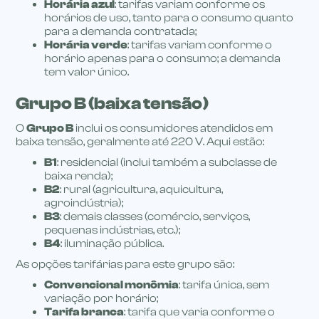
Horária azul
: tarifas variam conforme os
horários de uso, tanto para o consumo quanto
para a demanda contratada;
Horária verde
: tarifas variam conforme o
horário apenas para o consumo; a demanda
tem valor único.
Grupo B (baixa tensão)
O
Grupo B
inclui os consumidores atendidos em
baixa tensão, geralmente até 220 V. Aqui estão:
B1
: residencial (inclui também a subclasse de
baixa renda);
B2
: rural (agricultura, aquicultura,
agroindústria);
B3
: demais classes (comércio, serviços,
pequenas indústrias, etc.);
B4
: iluminação pública.
As opções tarifárias para este grupo são:
Convencional monômia
: tarifa única, sem
variação por horário;
Tarifa branca
: tarifa que varia conforme o