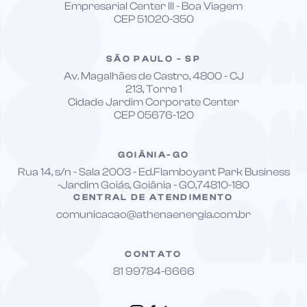
Empresarial Center III - Boa Viagem
CEP 51020-350
SÃO PAULO - SP
Av. Magalhães de Castro, 4800 - CJ
213, Torre 1
Cidade Jardim Corporate Center
CEP 05676-120
GOIÂNIA-GO
Rua 14, s/n - Sala 2003 - Ed.Flamboyant Park Business
-Jardim Goiás, Goiânia - GO,74810-180
CENTRAL DE ATENDIMENTO
comunicacao@athenaenergia.com.br
CONTATO
81 99784-6666